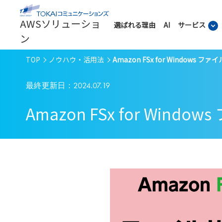
AWSソリューショ
選ばれる理由
AI
サービス
ン
TOP
ノウハウ・活用法
Amazon FSx for Windo
最終更新日：2024.07.19
Amazon FSx for W