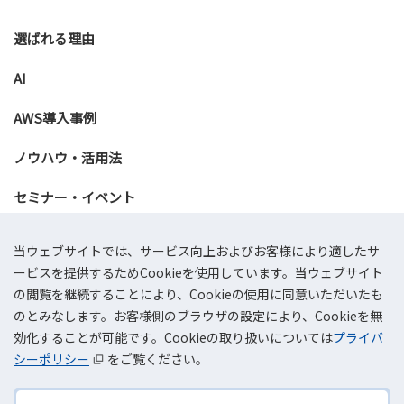
選ばれる理由
AI
AWS導入事例
ノウハウ・活用法
セミナー・イベント
資料ダウンロード
当ウェブサイトでは、サービス向上およびお客様により適したサ
ービスを提供するためCookieを使用しています。当ウェブサイト
お問い合わせ
の閲覧を継続することにより、Cookieの使用に同意いただいたも
のとみなします。お客様側のブラウザの設定により、Cookieを無
効化することが可能です。Cookieの取り扱いについては
プライバ
会社概要
プライバシーポリシー
情報セキュリティ基本方針
サイトマップ
AWSリセールサービス利用規約
シーポリシー
をご覧ください。
©TOKAI Communications Corporation