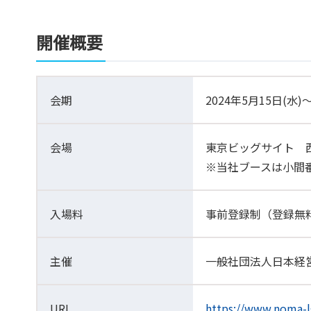
開催概要
会期
2024年5月15日(水)～
会場
東京ビッグサイト 西
※当社ブースは小間番
入場料
事前登録制（登録無
主催
一般社団法人日本経営
URL
https://www.noma-l