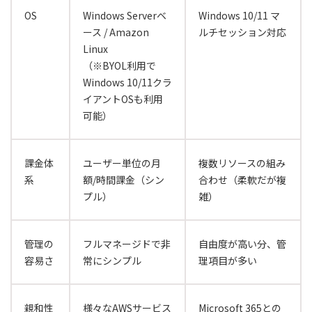
OS
Windows Serverベ
Windows 10/11 マ
ース / Amazon
ルチセッション対応
Linux
（※BYOL利用で
Windows 10/11クラ
イアントOSも利用
可能）
課金体
ユーザー単位の月
複数リソースの組み
系
額/時間課金（シン
合わせ（柔軟だが複
プル）
雑）
管理の
フルマネージドで非
自由度が高い分、管
容易さ
常にシンプル
理項目が多い
親和性
様々なAWSサービス
Microsoft 365との