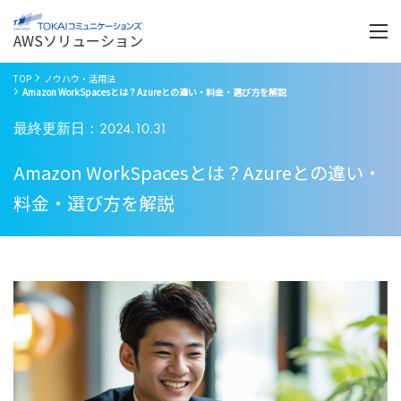
Menu
開
く
AWSソリューション
TOP
ノウハウ・活用法
Amazon WorkSpacesとは？Azureとの違い・料金・選び方を解説
最終更新日：2024.10.31
Amazon WorkSpacesとは？Azureとの違い・
料金・選び方を解説