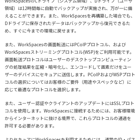
WorkSpacesのCドライブ（システム領域）、Dドライブ（ユーザ
領域）は12時間毎に自動でバックアップが実施され、万が一に備
えることができます。また、WorkSpacesを再構築した場合でも、
Dドライブに保存されたデータはバックアップから復元できるた
め、すぐに今までの環境に戻せます。
また、WorkSpacesの画面転送にはPCoIPプロトコル、および
WorkSpacesストリーミングプロトコル(WSP)をご利用可能です。
画面転送プロトコルはユーザーのデスクトップコンピューティン
グの処理結果を圧縮・暗号化し、エンコードして画素だけをユー
ザーのデバイスにセキュアに送信します。PCoIPおよびWSPプロト
コルの選択についてはお客様のご要件（用途やスペックなど）に
応じて最適なプロトコルを選択します。
また、ユーザー認証やクライアントのアップデートにはSSLプロト
コルを使用します。WorkSpacesに接続するためには、お客様環境
からインターネットに抜ける境界で、これらプロトコルの通過を
許可する必要があります。
よりセキュアにWorkSpacesを利用するためには、通常のID・パス