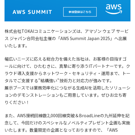
株式会社TOKAIコミュニケーションズは、アマゾン ウェブ サービ
ス ジャパン合同会社主催の「AWS Summit Japan 2025」へ出展
いたします。
幅広いニーズに応える総合⼒を備えた当社は、お客様の⽬指すゴ
ールに向けて、ひたむきに、真摯に寄り添うITパートナーです。ク
ラウド導⼊⽀援からネットワーク・セキュリティ・運⽤まで、トー
タルでご⽀援する"結構強い"技術⼒と対応⼒が強みです。
展⽰ブースでは業務効率化につながる⽣成AIを活用したソリューシ
ョンのデモンストレーションもご⽤意しています。ぜひお⽴ち寄
りください！
また、AWS接続回線数2,000回線突破＆BroadLineの九州延伸を記
念して、今回だけのスペシャルなノベルティプレゼント企画も実施
いたします。数量限定の企画となっておりますので、「AWS