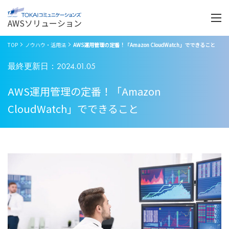
Menu
開
く
AWSソリューション
TOP
ノウハウ・活用法
AWS運用管理の定番！「Amazon CloudWatch」でできること
最終更新日：2024.01.05
AWS運用管理の定番！「Amazon
CloudWatch」でできること