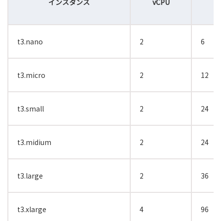
インスタンス
vCPU
t3.nano
2
6
t3.micro
2
12
t3.small
2
24
t3.midium
2
24
t3.large
2
36
t3.xlarge
4
96