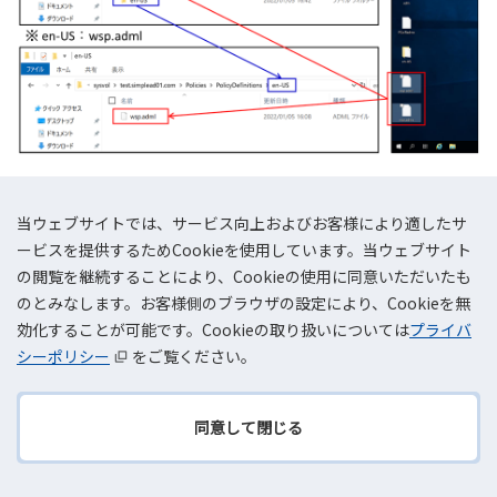
手順3：WSP用GPOを設定する
当ウェブサイトでは、サービス向上およびお客様により適したサ
ービスを提供するためCookieを使用しています。当ウェブサイト
の閲覧を継続することにより、Cookieの使用に同意いただいたも
管理用Amazon EC2へログイン後、windowsのスタート画面より
のとみなします。お客様側のブラウザの設定により、Cookieを無
「グループポリシーの管理」を起動します。
効化することが可能です。Cookieの取り扱いについては
プライバ
グループポリシーの管理を起動後「フォレスト」を開き、「ドメイ
シーポリシー
をご覧ください。
ン」より「Simple ADのドメイン（今回は、
test.simplead01.com）」を開きます。
同意して閉じる
「グループ ポリシー オブジェクト」を開き、「Default Domain
TOPへ
Policy」を右クリックし、「編集」をクリックします。
戻る