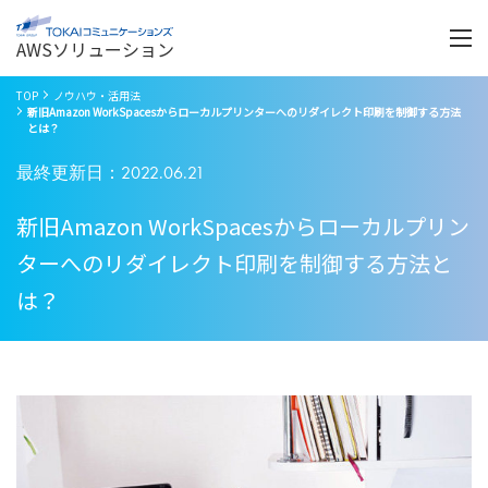
Menu
開
く
AWSソリューション
TOP
ノウハウ・活用法
新旧Amazon WorkSpacesからローカルプリンターへのリダイレクト印刷を制御する方法
とは？
最終更新日：2022.06.21
新旧Amazon WorkSpacesからローカルプリン
ターへのリダイレクト印刷を制御する方法と
は？