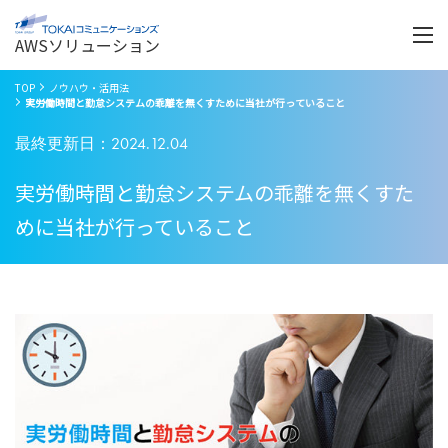
Menu
開
く
AWSソリューション
TOP
ノウハウ・活用法
実労働時間と勤怠システムの乖離を無くすために当社が行っていること
最終更新日：2024.12.04
実労働時間と勤怠システムの乖離を無くすた
めに当社が行っていること