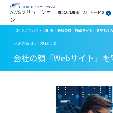
AWSソリューショ
選ばれる理由
AI
サービス
ン
TOP
ノウハウ・活用法
会社の顔「Webサイト」を守れ！A
最終更新日：2024.01.10
会社の顔「Webサイト」を守