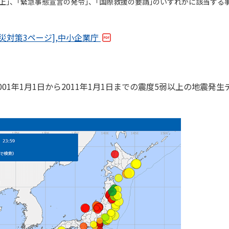
0人以上｣、｢緊急事態宣言の発令｣、｢国際救援の要請｣のいずれかに該当する
減災対策3ページ],中小企業庁
1年1月1日から2011年1月1日までの震度5弱以上の地震発生