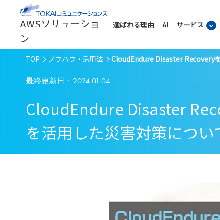
AWSソリューショ
選ばれる理由
AI
サービス
ン
TOP
ノウハウ・活用法
CloudEndure Disaster
最終更新日：2024.01.04
CloudEndure Disas
を活用した災害対策につい