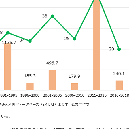
研究所災害データベース（EM-DAT）より中小企業庁作成
ている。
。