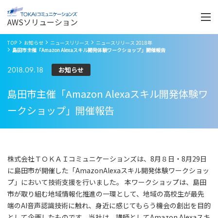
Menu
開
く
AWSソリューション
TOP
お知らせ
ニュースリリース
ニュースリリース 2018年
島田市主催「Amazon Alexaスキル開発体験ワークショップ」開催報告
2018.09.18
お知らせ
島田市主催「Amazon Alexaスキル開発体験ワ
ークショップ」開催報告
株式会社ＴＯＫＡＩコミュニケーションズは、8月８日・8月29日
に島田市が開催した「AmazonAlexaスキル開発体験ワークショッ
プ」において技術支援を行いました。 本ワークショップは、島田
市が取り組む地域情報化推進の一環として、地域の高校生が最先
端のAI音声認識技術に触れ、身近に感じてもらう機会の創出を目的
として企画したものです。当社は、講師としてAmazon Alexaスキ